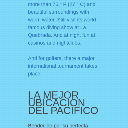
more than 75 ° F (27 ° C) and
beautiful surroundings with
warm water. Still visit its world
famous diving show at La
Quebrada. And at night fun at
casinos and nightclubs.
And for golfers, there a major
international tournament takes
December 08, 2011
place.
Pellentesque habitant
LA MEJOR
morbi
UBICACION
Pellentesque habitant morbi tristique
DEL PACIFICO
senectus et netus et malesuada fames ac
turpis egestas. Vestibulum tortor quam,
feugiat vitae.
Bendecido por su perfecta