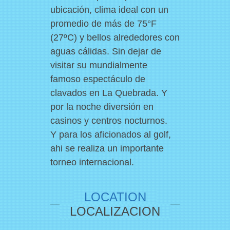
ubicación, clima ideal con un
promedio de más de 75°F
(27ºC) y bellos alrededores con
aguas cálidas. Sin dejar de
visitar su mundialmente
famoso espectáculo de
clavados en La Quebrada. Y
por la noche diversión en
casinos y centros nocturnos.
Y para los aficionados al golf,
ahi se realiza un importante
December 08, 2011
torneo internacional.
Pellentesque habitant
LOCATION
morbi
LOCALIZACION
Pellentesque habitant morbi tristique
senectus et netus et malesuada fames ac