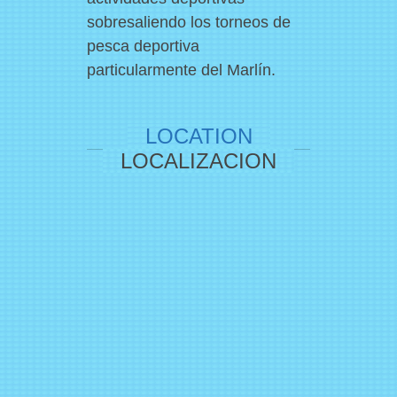
sobresaliendo los torneos de
pesca deportiva
December 08, 2011
particularmente del Marlín.
Pellentesque habitant
morbi
LOCATION
Pellentesque habitant morbi tristique
LOCALIZACION
senectus et netus et malesuada fames ac
turpis egestas. Vestibulum tortor quam,
feugiat vitae.